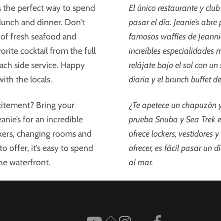
s the perfect way to spend
El único restaurante y clu
, lunch and dinner. Don’t
pasar el día. Jeanie’s abre
e of fresh seafood and
famosos waffles de Jeannie
orite cocktail from the full
increíbles especialidades m
ach side service. Happy
relájate bajo el sol con un
ith the locals.
diaria y el brunch buffet 
xcitement? Bring your
¿Te apetece un chapuzón y 
anie’s for an incredible
prueba Snuba y Sea Trek en
ckers, changing rooms and
ofrece lockers, vestidores y
to offer, it’s easy to spend
ofrecer, es fácil pasar un d
he waterfront.
al mar.
Back