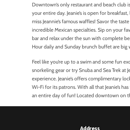
Downtown’s only restaurant and beach club i
your entire day. Jeanie’s is open for breakfast
miss Jeannie’s famous waffles! Savor the tast
incredible Mexican specialties. Sip on your fav
bar and relax under the sun with complete be
Hour daily and Sunday brunch buffet are big w
Feel like you’re up to a swim and some fun e
snorkeling gear or try Snuba and Sea Trek at Je
experience. Jeanie’s offers complimentary lo
Wi-Fi for its patrons. With all that Jeanie’s has 
an entire day of fun! Located downtown on t
Address